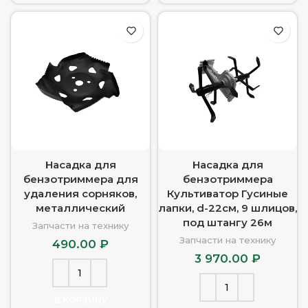
Насадка для
Насадка для
бензотриммера для
бензотриммера
удаления сорняков,
Культиватор Гусиные
металлический
лапки, d-22см, 9 шлицов,
под штангу 26м
Запчасти на технику
Запчасти на технику
490.00
₽
3 970.00
₽
В КОРЗИНУ