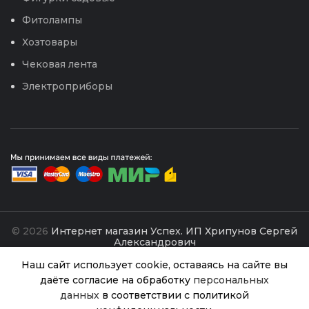
Фитолампы
Хозтовары
Чековая лента
Электроприборы
© 2026
Интернет магазин Успех. ИП Хрипунов Сергей
Александрович
ИНН 420800180243 / ОГРНИП 304420530300327
Все права защищены.
Персональные данные.
Наш сайт использует cookie, оставаясь на сайте вы
даёте согласие на обработку
персональных
Сайт любезно предоставлен разработчиками
данных
в соответствии с политикой
Web-студии
Вячеслава Круговых