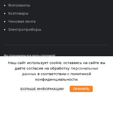
Фитолампы
Хозтовары
Чековая лента
Электроприборы
Наш сайт использует cookie, оставаясь на сайте вы
даёте согласие на обработку
персональных
данных
в соответствии с политикой
Леска для
триммера
конфиденциальности.
© 2026
Интернет магазин Успех. ИП Хрипунов Сергей
4,0*15м
В
0
Александрович
295.00
₽
наличии
семиугольник
БОЛЬШЕ ИНФОРМАЦИИ
ПРИНЯТЬ
ИНН 420800180243 / ОГРНИП 304420530300327
Магазин
Избранное
Корзина
Мой аккаунт
(Trimmer Line)
Все права защищены.
Персональные данные.
/240
Сайт любезно предоставлен разработчиками
Web-студии
Вячеслава Круговых