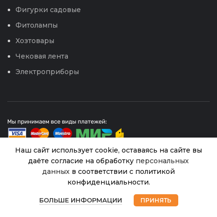
Фигурки садовые
Фитолампы
Хозтовары
Чековая лента
Электроприборы
Наш сайт использует cookie, оставаясь на сайте вы
даёте согласие на обработку
персональных
данных
в соответствии с политикой
© 2026
Интернет магазин Успех. ИП Хрипунов Сергей
Александрович
Дыня
конфиденциальности.
ИНН 420800180243 / ОГРНИП 304420530300327
Золотой
В
0
40.00
₽
Все права защищены.
Персональные данные.
наличии
нектар
БОЛЬШЕ ИНФОРМАЦИИ
ПРИНЯТЬ
Магазин
Избранное
Корзина
Мой аккаунт
(Аэлита)
Сайт любезно предоставлен разработчиками