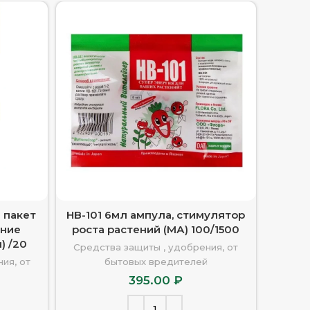
 пакет
HB-101 6мл ампула, стимулятор
AVA д/
ение
роста растений (МА) 100/1500
(м
) /20
дли
Средства защиты , удобрения, от
ия, от
бытовых вредителей
Средс
395.00
₽