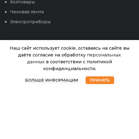
Хозтовары
Чековая лента
Электроприборы
Наш сайт использует cookie, оставаясь на сайте вы
даёте согласие на обработку
персональных
Редька Зимняя
данных
в соответствии с политикой
Нет в
Черная круглая
25.00
₽
наличии
конфиденциальности.
(Кольчуга) 1г
0
БОЛЬШЕ ИНФОРМАЦИИ
ПРИНЯТЬ
Магазин
Избранное
Корзина
Мой аккаунт
© 2026
Интернет магазин Успех. ИП Хрипунов Сергей
Александрович
ИНН 420800180243 / ОГРНИП 304420530300327
Все права защищены.
Персональные данные.
Сайт любезно предоставлен разработчиками
Web-студии
Вячеслава Круговых