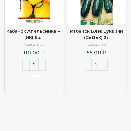
Кабачок Апельсинка F1
Кабачок Блэк цуккини
(НК) 6шт
(СеДеК) 2г
КАБАЧКИ
КАБАЧКИ
110.00
₽
55.00
₽
В КОРЗИНУ
В КОРЗИНУ