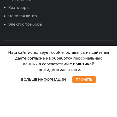
Хозтовары
Чековая лента
Электроприборы
Наш сайт использует cookie, оставаясь на сайте вы
даёте согласие на обработку
персональных
данных
в соответствии с политикой
Кабачок
конфиденциальности.
Желтоплодный
В
0
27.00
₽
© 2026
Интернет магазин Успех. ИП Хрипунов Сергей
наличии
(Аэлита) 10шт
БОЛЬШЕ ИНФОРМАЦИИ
ПРИНЯТЬ
Магазин
Избранное
Корзина
Мой аккаунт
Александрович
Лидер
ИНН 420800180243 / ОГРНИП 304420530300327
Все права защищены.
Персональные данные.
Сайт любезно предоставлен разработчиками
Web-студии
Вячеслава Круговых