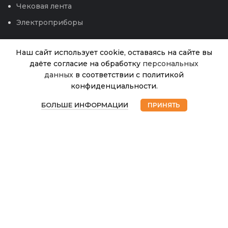
Чековая лента
Электроприборы
Наш сайт использует cookie, оставаясь на сайте вы
даёте согласие на обработку
персональных
Земляника
данных
в соответствии с политикой
Нет в
Александра (ФВА)
120.00
₽
наличии
конфиденциальности.
P9/12
0
БОЛЬШЕ ИНФОРМАЦИИ
ПРИНЯТЬ
Магазин
Избранное
Корзина
Мой аккаунт
© 2026
Интернет магазин Успех. ИП Хрипунов Сергей
Александрович
ИНН 420800180243 / ОГРНИП 304420530300327
Все права защищены.
Персональные данные.
Сайт любезно предоставлен разработчиками
Web-студии
Вячеслава Круговых