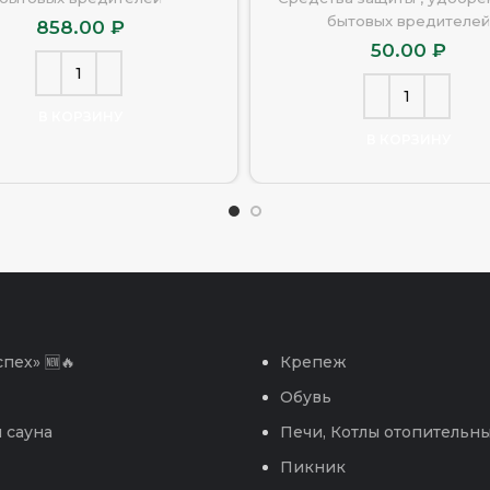
бытовых вредителей
858.00
₽
50.00
₽
В КОРЗИНУ
В КОРЗИНУ
пех» 🆕🔥
Крепеж
Обувь
 сауна
Печи, Котлы отопительн
Пикник