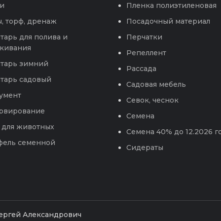
и
Пленка полиэтиленовая
, торф, дренаж
Посадочный материал
тарь для полива и
Перчатки
кивания
Репеллент
тарь зимний
Рассада
тарь садовый
Садовая мебель
умент
Севок, чеснок
рвирование
Семена
 для животных
Семена 40% до 12.2026 г
фель семенной
Сидераты
Сергей Александрович