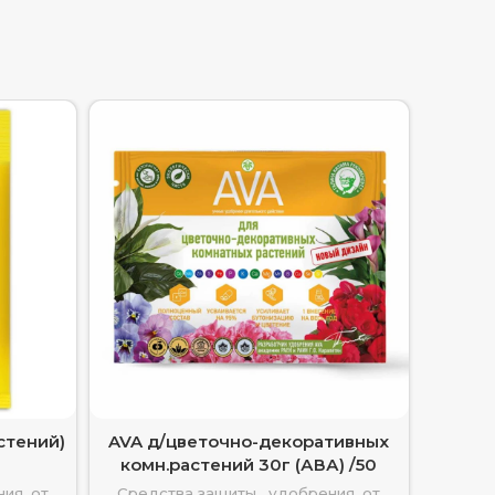
стений)
AVA д/цветочно-декоративных
AVA 
комн.растений 30г (АВА) /50
ия, от
Средства защиты , удобрения, от
Средс