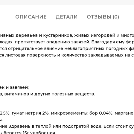
ОПИСАНИЕ
ДЕТАЛИ
ОТЗЫВЫ (0)
тивных деревьев и кустарников, живых изгородей и мног
одах, препятствует опадению завязей. Благодаря ему фо
ся отрицательное влияние неблагоприятных погодных фак
тся листовая поверхность и количество закладываемых на
к и завязей;
в, витаминов и других полезных веществ.
2,5%, гумат натрия 2%, микроэлементы: бор 0,04%, марганец 
а.
 Здравень в теплой или подогретой воде. Если стоит сух
 берется 15г удобрения.