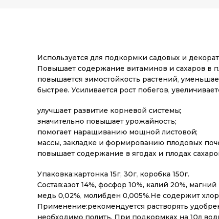
Используется для подкормки садовых и декора
Повышает содержание витаминов и сахаров в пл
повышается зимостойкость растений, уменьшает
быстрее. Усиливается рост побегов, увеличивае
улучшает развитие корневой системы;
значительно повышает урожайность;
помогает наращиванию мощной листовой;
массы, закладке и формированию плодовых поче
повышает содержание в ягодах и плодах сахаро
Упаковка:картонка 15г, 30г, коробка 150г.
Состав:азот 14%, фосфор 10%, калий 20%, магний 
медь 0,02%, молибден 0,005%.Не содержит хлор
Применение:рекомендуется растворять удобрение
необходимо полить. При подкормках на 10л воды