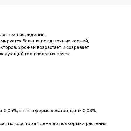
олетних насаждений.
рмируется больше придаточных корней,
торов. Урожай возрастает и созревает
 следующий год плодовых почек.
0,04%, в т. ч. в форме хелатов, цинк 0,03%,
ая погода, то за 1 день до подкормки растения