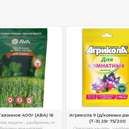
Газонное 400г (АВА) 16
Агрикола 9 (д/комных ра
(Т-Э) 25г 75/200
тва защиты , удобрения, от
бытовых вредителей
Средства защиты , удобрен