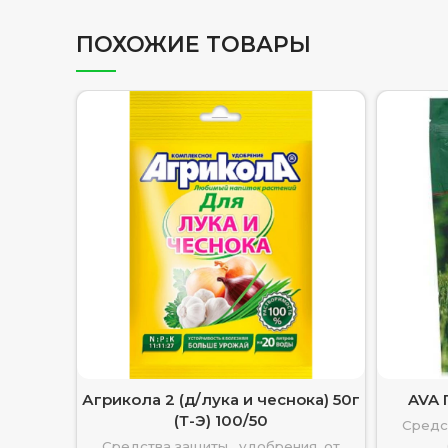
ПОХОЖИЕ ТОВАРЫ
Агрикола 2 (д/лука и чеснока) 50г
AVA 
(Т-Э) 100/50
Средс
Средства защиты , удобрения, от