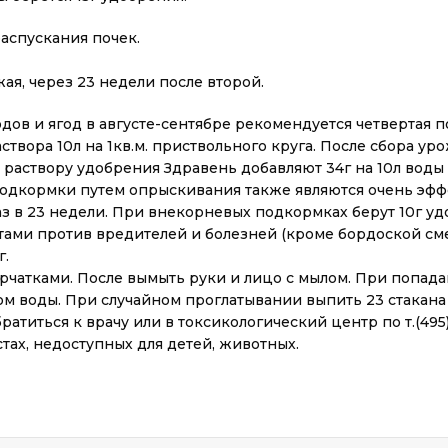
аспускания почек.
я, через 23 недели после второй.
одов и ягод в августе-сентябре рекомендуется четвертая
створа 10л на 1кв.м. приствольного круга. После сбора у
 раствору удобрения Здравень добавляют 34г на 10л воды
подкормки путем опрыскивания также являются очень э
в 23 недели. При внекорневых подкормках берут 10г удо
ми против вредителей и болезней (кроме бордоской смеси
г.
рчатками. После вымыть руки и лицо с мылом. При попада
м воды. При случайном проглатывании выпить 23 стакана в
титься к врачу или в токсикологический центр по т.(495)
тах, недоступных для детей, животных.