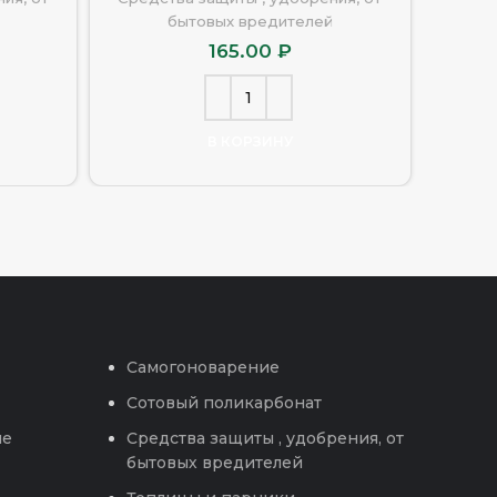
бытовых вредителей
165.00
₽
В КОРЗИНУ
Самогоноварение
Сотовый поликарбонат
ые
Средства защиты , удобрения, от
бытовых вредителей