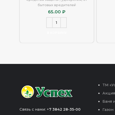
бытовых вредителей
65.00
₽
В КОРЗИНУ
TM «Ус
Акция
Баня и
Связь с нами: +
7 3842 28-35-00
Газон