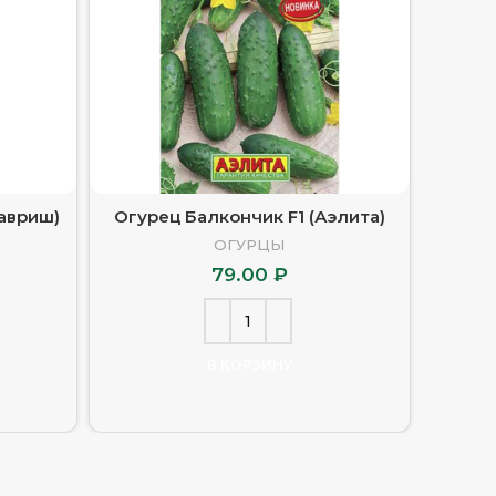
Гавриш)
Огурец Балкончик F1 (Аэлита)
Огу
ОГУРЦЫ
79.00
₽
В КОРЗИНУ