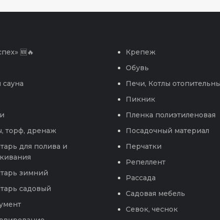
пех» 🆕🔥
Крепеж
Обувь
 сауна
Печи, Котлы отопительн
Пикник
и
Пленка полиэтиленовая
, торф, дренаж
Посадочный материал
тарь для полива и
Перчатки
кивания
Репеллент
тарь зимний
Рассада
тарь садовый
Садовая мебель
умент
Севок, чеснок