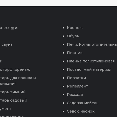
пех» 🆕🔥
Крепеж
Обувь
 сауна
Печи, Котлы отопительн
Пикник
и
Пленка полиэтиленовая
, торф, дренаж
Посадочный материал
тарь для полива и
Перчатки
кивания
Репеллент
тарь зимний
Рассада
тарь садовый
Садовая мебель
умент
Севок, чеснок