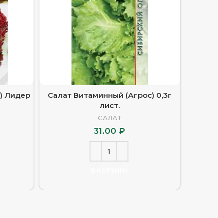
) Лидер
Салат Витаминный (Агрос) 0,3г
Са
лист.
САЛАТ
31.00
₽
В КОРЗИНУ