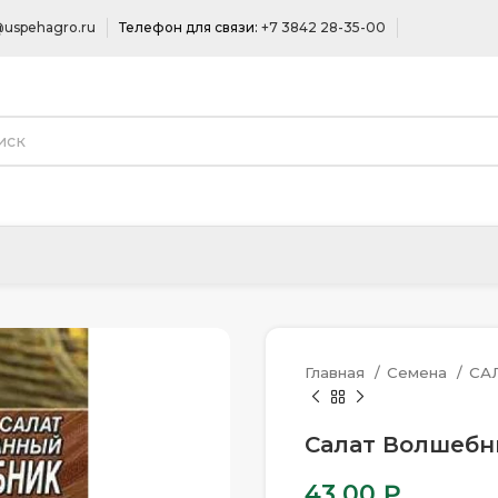
uspehagro.ru
Телефон для связи:
+7 3842 28-35-00
Главная
Семена
СА
Салат Волшебни
43.00
₽