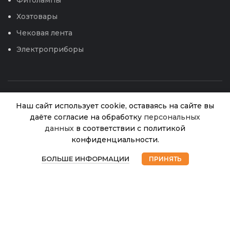
Хозтовары
Чековая лента
Электроприборы
Наш сайт использует cookie, оставаясь на сайте вы
даёте согласие на обработку
персональных
Ванда
данных
в соответствии с политикой
зеленый-
конфиденциальности.
прозрачный
В
0
горшок с
380.00
₽
© 2026
Интернет магазин Успех. ИП Хрипунов Сергей
наличии
БОЛЬШЕ ИНФОРМАЦИИ
ПРИНЯТЬ
вкладкой
Александрович
Магазин
Избранное
Корзина
Мой аккаунт
ИНН 420800180243 / ОГРНИП 304420530300327
20*17,5 3,3л
Все права защищены.
Персональные данные.
(LG) (5шт)
Сайт любезно предоставлен разработчиками
Web-студии
Вячеслава Круговых