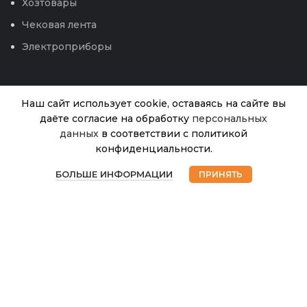
Хозтовары
Чековая лента
Электроприборы
Наш сайт использует cookie, оставаясь на сайте вы
даёте согласие на обработку
персональных
данных
в соответствии с политикой
Томат Гном
конфиденциальности.
маленький
В
0
лентяй
89.00
₽
наличии
БОЛЬШЕ ИНФОРМАЦИИ
ПРИНЯТЬ
(Григорьев)
Магазин
Избранное
Корзина
Мой аккаунт
© 2026
Интернет магазин Успех. ИП Хрипунов Сергей
10шт
Александрович
ИНН 420800180243 / ОГРНИП 304420530300327
Все права защищены.
Персональные данные.
Сайт любезно предоставлен разработчиками
Web-студии
Вячеслава Круговых