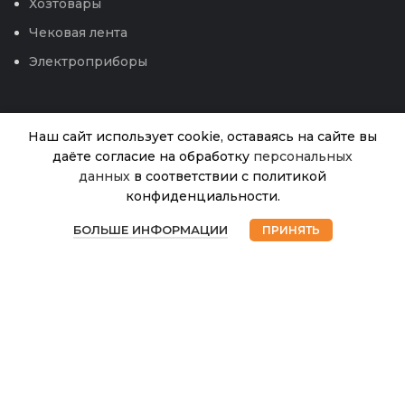
Хозтовары
Чековая лента
Электроприборы
Наш сайт использует cookie, оставаясь на сайте вы
даёте согласие на обработку
персональных
данных
в соответствии с политикой
Томат
конфиденциальности.
Дровишки
В
0
69.00
₽
наличии
сахарные
БОЛЬШЕ ИНФОРМАЦИИ
ПРИНЯТЬ
Магазин
Избранное
Корзина
Мой аккаунт
(УД)
© 2026
Интернет магазин Успех. ИП Хрипунов Сергей
Александрович
ИНН 420800180243 / ОГРНИП 304420530300327
Все права защищены.
Персональные данные.
Сайт любезно предоставлен разработчиками
Web-студии
Вячеслава Круговых