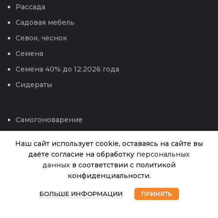
Рассада
Садовая мебель
Севок, чеснок
Семена
Семена 40% до 12.2026 года
Сидераты
Самогоноварение
Сотовый поликарбонат
Наш сайт использует cookie, оставаясь на сайте вы
Средства защиты , удобрения, от бытовых
даёте согласие на обработку
персональных
вредителей
Тюльпан Ниигата
данных
в соответствии с политикой
Нет в
750.00
₽
наличии
(ИС) 10
конфиденциальности.
Теплицы и парники
0
Техника для сада
БОЛЬШЕ ИНФОРМАЦИИ
ПРИНЯТЬ
Магазин
Избранное
Корзина
Мой аккаунт
Укрывной материал