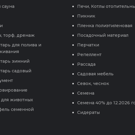
 сауна
Печи, Котлы отопительн
Пикник
и
Пленка полиэтиленовая
, торф, дренаж
Посадочный материал
тарь для полива и
Перчатки
кивания
Репеллент
тарь зимний
Рассада
тарь садовый
Садовая мебель
умент
Севок, чеснок
рвирование
Семена
 для животных
Семена 40% до 12.2026 г
фель семенной
Сидераты