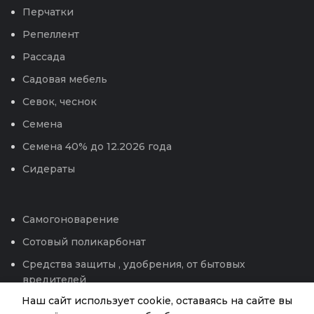
Перчатки
Репеллент
Рассада
Садовая мебель
Севок, чеснок
Семена
Семена 40% до 12.2026 года
Сидераты
Самогоноварение
Сотовый поликарбонат
Средства защиты , удобрения, от бытовых
вредителей
Наш сайт использует cookie, оставаясь на сайте вы
Теплицы и парники