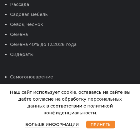
Рассада
Садовая мебель
Севок, чеснок
Семена
Семена 40% до 12.2026 года
Сидераты
Самогоноварение
Сотовый поликарбонат
Наш сайт использует cookie, оставаясь на сайте вы
Средства защиты , удобрения, от бытовых
даёте согласие на обработку
персональных
вредителей
Тюльпан Грин лов
данных
в соответствии с политикой
Нет в
784.00
₽
наличии
(ИС) 7
конфиденциальности.
Теплицы и парники
0
Техника для сада
БОЛЬШЕ ИНФОРМАЦИИ
ПРИНЯТЬ
Магазин
Избранное
Корзина
Мой аккаунт
Укрывной материал