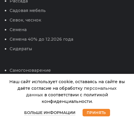
Рассада
Садовая мебель
Севок, чеснок
Семена
Семена 40% до 12.2026 года
Сидераты
Самогоноварение
Сотовый поликарбонат
Наш сайт использует cookie, оставаясь на сайте вы
даёте согласие на обработку
персональных
Средства защиты , удобрения, от бытовых
Тюльпан Фламинго
данных
в соответствии с политикой
Нет в
вредителей
910.00
₽
наличии
куин (ИС) 7
конфиденциальности.
Теплицы и парники
0
БОЛЬШЕ ИНФОРМАЦИИ
ПРИНЯТЬ
Техника для сада
Магазин
Избранное
Корзина
Мой аккаунт
Укрывной материал