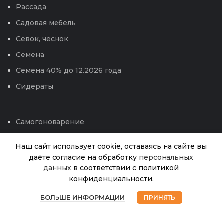
Рассада
Садовая мебель
Севок, чеснок
Семена
Семена 40% до 12.2026 года
Сидераты
Самогоноварение
Сотовый поликарбонат
Наш сайт использует cookie, оставаясь на сайте вы
Средства защиты , удобрения, от бытовых
даёте согласие на обработку
персональных
вредителей
Тюльпан Блю
данных
в соответствии с политикой
Нет в
777.00
₽
наличии
Хевен (ИС) 7
конфиденциальности.
Теплицы и парники
0
Техника для сада
БОЛЬШЕ ИНФОРМАЦИИ
ПРИНЯТЬ
Магазин
Избранное
Корзина
Мой аккаунт
Укрывной материал