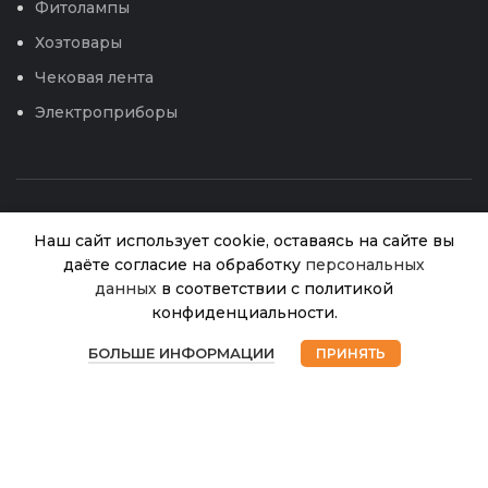
Фитолампы
Хозтовары
Чековая лента
Электроприборы
Наш сайт использует cookie, оставаясь на сайте вы
даёте согласие на обработку
персональных
Дайкон Тянем-
данных
в соответствии с политикой
Нет в
40.00
₽
наличии
потянем (Аэлита)
конфиденциальности.
0
© 2026
Интернет магазин Успех. ИП Хрипунов Сергей
БОЛЬШЕ ИНФОРМАЦИИ
ПРИНЯТЬ
Александрович
Магазин
Избранное
Корзина
Мой аккаунт
ИНН 420800180243 / ОГРНИП 304420530300327
Все права защищены.
Персональные данные.
Сайт любезно предоставлен разработчиками
Web-студии
Вячеслава Круговых