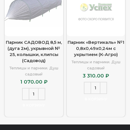
Парник САДОВОД 8,5 м,
Парник «Вертикаль» №1
(дуга 2м), укрывной №
0,8х0,49х0,24м с
25, колышки, клипсы
укрытием (К-Агро)
(Садовод)
Теплицы и парники. Душ
Теплицы и парники. Душ
садовый
садовый
3 310.00
₽
1 070.00
₽
В КОРЗИНУ
В КОРЗИНУ