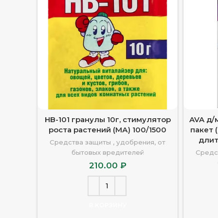
HB-101 гранулы 10г, стимулятор
AVA д/
роста растений (МА) 100/1500
пакет 
длит
Средства защиты , удобрения, от
бытовых вредителей
Средс
210.00
₽
В КОРЗИНУ