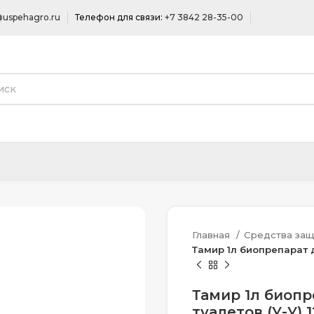
uspehagro.ru
Телефон для связи:
+7 3842 28-35-00
Главная
Средства защ
Тамир 1л биопрепарат д
Тамир 1л биопр
туалетов (У-У) 1