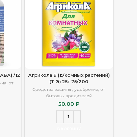
АВА) /12
Агрикола 9 (д/комных растений)
Агрикол
(Т-Э) 25г 75/200
ия, от
Средства защиты , удобрения, от
Средс
бытовых вредителей
50.00
₽
В КОРЗИНУ