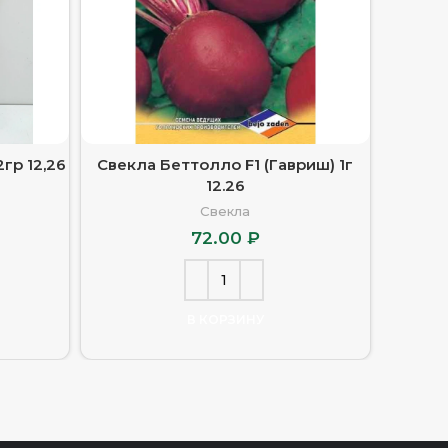
гр 12,26
Свекла Беттолло F1 (Гавриш) 1г
Свекла
12.26
Свекла
72.00
₽
В КОРЗИНУ