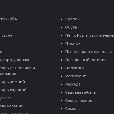
пех» 🆕🔥
Крепеж
Обувь
 сауна
Печи, Котлы отопительн
Пикник
и
Пленка полиэтиленовая
, торф, дренаж
Посадочный материал
тарь для полива и
Перчатки
кивания
Репеллент
тарь зимний
Рассада
тарь садовый
Садовая мебель
умент
Севок, чеснок
рвирование
Семена