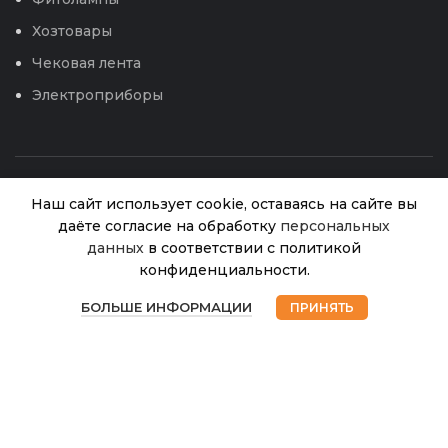
Хозтовары
Чековая лента
Электроприборы
Наш сайт использует cookie, оставаясь на сайте вы
даёте согласие на обработку
персональных
данных
в соответствии с политикой
Свекла
конфиденциальности.
Двусеменная
В
0
33.00
₽
© 2026
Интернет магазин Успех. ИП Хрипунов Сергей
наличии
ТСХА (НК) 3г
БОЛЬШЕ ИНФОРМАЦИИ
ПРИНЯТЬ
Магазин
Избранное
Корзина
Мой аккаунт
Александрович
12,26
ИНН 420800180243 / ОГРНИП 304420530300327
Все права защищены.
Персональные данные.
Сайт любезно предоставлен разработчиками
Web-студии
Вячеслава Круговых