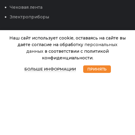
Чековая лента
Электроприборы
Наш сайт использует cookie, оставаясь на сайте вы
даёте согласие на обработку
персональных
данных
в соответствии с политикой
конфиденциальности.
Стеклобанка
В
0
69.00
₽
наличии
1л ТО-82/12
БОЛЬШЕ ИНФОРМАЦИИ
ПРИНЯТЬ
Магазин
Избранное
Корзина
Мой аккаунт
© 2026
Интернет магазин Успех. ИП Хрипунов Сергей
Александрович
ИНН 420800180243 / ОГРНИП 304420530300327
Все права защищены.
Персональные данные.
Сайт любезно предоставлен разработчиками
Web-студии
Вячеслава Круговых