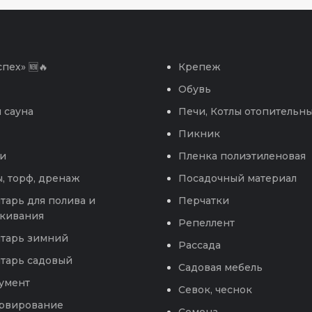
пех» 🆕🔥
Крепеж
Обувь
 сауна
Печи, Котлы отопительн
Пикник
и
Пленка полиэтиленовая
, торф, дренаж
Посадочный материал
тарь для полива и
Перчатки
кивания
Репеллент
тарь зимний
Рассада
тарь садовый
Садовая мебель
умент
Севок, чеснок
рвирование