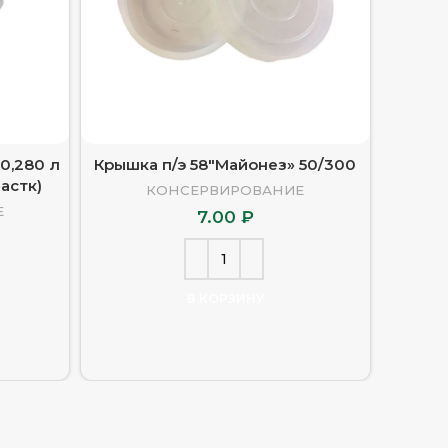
0,280 л
Крышка п/э 58″Майонез» 50/300
Крышка
ластк)
литогр
КОНСЕРВИРОВАНИЕ
Е
7.00
₽
В КОРЗИНУ