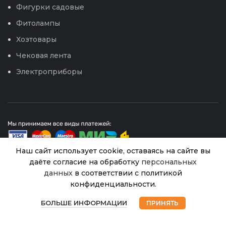
Фигурки садовые
Фитолампы
Хозтовары
Чековая лента
Электроприборы
Наш сайт использует cookie, оставаясь на сайте вы
даёте согласие на обработку
персональных
данных
в соответствии с политикой
Соль
© 2026
Интернет магазин Успех. ИП Хрипунов Сергей
шипучая
конфиденциальности.
Александрович
SUNSA
ИНН 420800180243 / ОГРНИП 304420530300327
В
0
221.00
₽
Все права защищены.
Персональные данные.
наличии
мятная
БОЛЬШЕ ИНФОРМАЦИИ
ПРИНЯТЬ
Магазин
Избранное
Корзина
Мой аккаунт
свежесть
Сайт любезно предоставлен разработчиками
0,9кг
Web-студии
Вячеслава Круговых