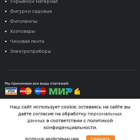
Укрывной материал
Фигурки садовые
Фитолампы
Хозтовары
Чековая лента
Электроприборы
Наш сайт использует cookie, оставаясь на сайте вы
даёте согласие на обработку
персональных
© 2026
Интернет магазин Успех. ИП Хрипунов Сергей
данных
в соответствии с политикой
Александрович
Соль
ИНН 420800180243 / ОГРНИП 304420530300327
конфиденциальности.
шипучая
Все права защищены.
Персональные данные.
В
0
SUNSA
221.00
₽
наличии
БОЛЬШЕ ИНФОРМАЦИИ
ПРИНЯТЬ