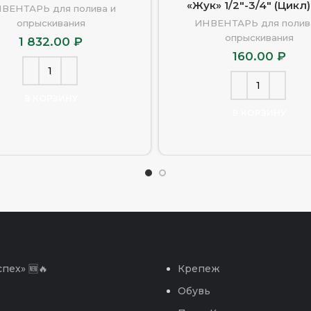
«Жук» 1/2″-3/4″ (Цикл)
ВЕНТАРЬ для полива и
опрыскивания
ИНВЕНТАРЬ для полив
опрыскивания
1 832.00
₽
160.00
₽
В КОРЗИНУ
В КОРЗИНУ
пех» 🆕🔥
Крепеж
Обувь