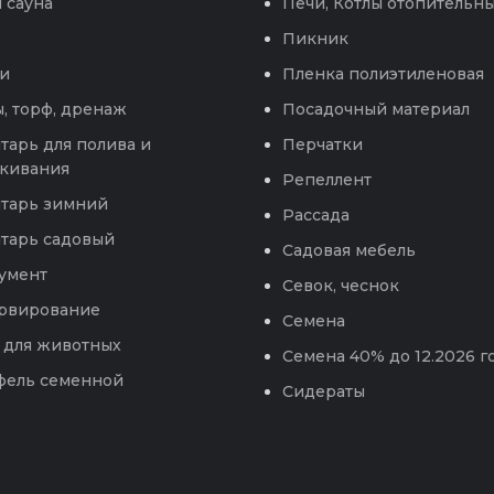
 сауна
Печи, Котлы отопительн
Пикник
и
Пленка полиэтиленовая
, торф, дренаж
Посадочный материал
тарь для полива и
Перчатки
кивания
Репеллент
тарь зимний
Рассада
тарь садовый
Садовая мебель
умент
Севок, чеснок
рвирование
Семена
 для животных
Семена 40% до 12.2026 г
фель семенной
Сидераты