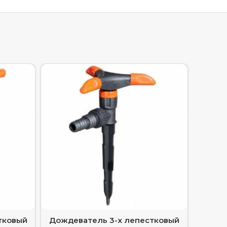
тковый
Дождеватель 3-х лепестковый
Бранд