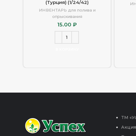
(Турция) (1/24/42)
ИН
ИНВЕНТАРЬ для полива и
опрыскивания
15.00
₽
В КОРЗИНУ
TM «Ус
Акция