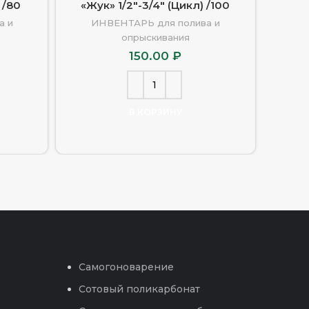
 /80
«Жук» 1/2″-3/4″ (Цикл) /100
лату
а и
ИНВЕНТАРЬ для полива и
опрыскивания
И
150.00
₽
В КОРЗИНУ
Самогоноварение
Сотовый поликарбонат