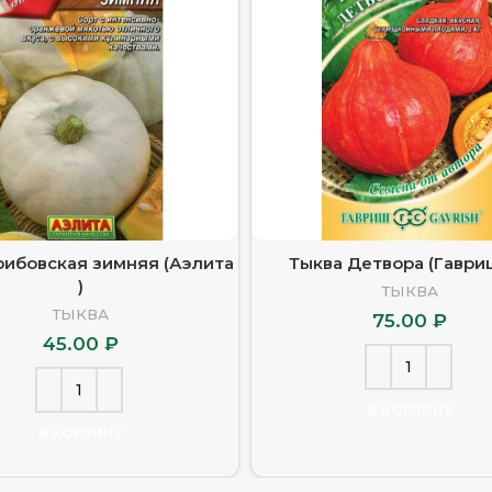
рибовская зимняя (Аэлита
Тыква Детвора (Гаври
)
ТЫКВА
ТЫКВА
75.00
₽
45.00
₽
В КОРЗИНУ
В КОРЗИНУ