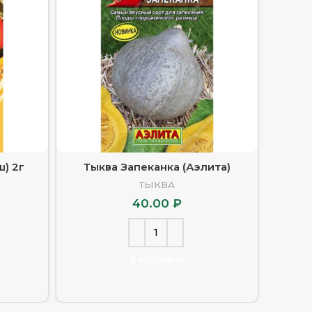
ш) 2г
Тыква Запеканка (Аэлита)
Тыкв
ТЫКВА
40.00
₽
В КОРЗИНУ