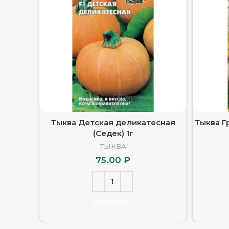
Тыква Детская деликатесная
Тыква Г
(Седек) 1г
ТЫКВА
75.00
₽
В КОРЗИНУ