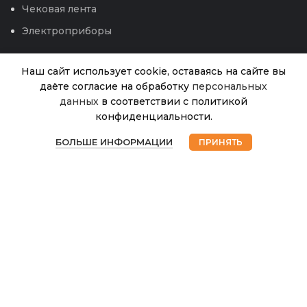
Чековая лента
Электроприборы
Наш сайт использует cookie, оставаясь на сайте вы
даёте согласие на обработку
персональных
Шпалера
данных
в соответствии с политикой
Мелкая
конфиденциальности.
решетка,
1
В
0
разборная
наличии
БОЛЬШЕ ИНФОРМАЦИИ
ПРИНЯТЬ
550.00
₽
(В-2,2м
Магазин
Избранное
Корзина
Мой аккаунт
Ш-0,5м)
© 2026
Интернет магазин Успех. ИП Хрипунов Сергей
(К-Агро)
Александрович
ИНН 420800180243 / ОГРНИП 304420530300327
Все права защищены.
Персональные данные.
Сайт любезно предоставлен разработчиками
Web-студии
Вячеслава Круговых