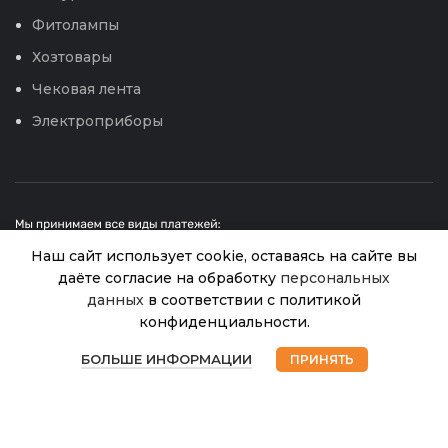
Фитолампы
Хозтовары
Чековая лента
Электроприборы
Наш сайт использует cookie, оставаясь на сайте вы
даёте согласие на обработку
персональных
данных
в соответствии с политикой
Шланг
Силикон
конфиденциальности.
© 2026
Интернет магазин Успех. ИП Хрипунов Сергей
1
d18х20м
В
0
Александрович
наличии
цветной
БОЛЬШЕ ИНФОРМАЦИИ
ПРИНЯТЬ
ИНН 420800180243 / ОГРНИП 304420530300327
320.00
₽
Магазин
Избранное
Корзина
Мой аккаунт
Все права защищены.
Персональные данные.
ПВХ
(Садовита)
Сайт любезно предоставлен разработчиками
Web-студии
Вячеслава Круговых