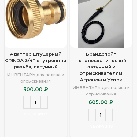
Адаптер штуцерный
Брандспойт
GRINDA 3/4″, внутренняя
нетелескопический
резьба, латунный
латунный к
опрыскивателям
ИНВЕНТАРЬ для полива и
Агроном и Успех
опрыскивания
ИНВЕНТАРЬ для полива и
300.00
₽
опрыскивания
605.00
₽
В КОРЗИНУ
В КОРЗИНУ