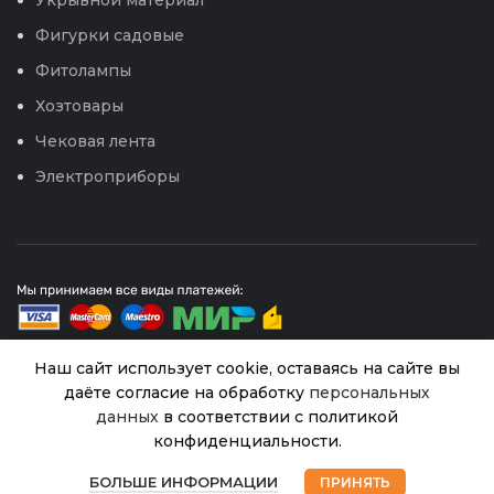
Фигурки садовые
Фитолампы
Хозтовары
Чековая лента
Электроприборы
Наш сайт использует cookie, оставаясь на сайте вы
даёте согласие на обработку
персональных
© 2026
Интернет магазин Успех. ИП Хрипунов Сергей
Шланг
данных
в соответствии с политикой
Александрович
поливочный
конфиденциальности.
ИНН 420800180243 / ОГРНИП 304420530300327
ЖУК
5
Все права защищены.
Персональные данные.
В
0
Comfort 3/4″
наличии
БОЛЬШЕ ИНФОРМАЦИИ
ПРИНЯТЬ
250.00
₽
3-х слойный