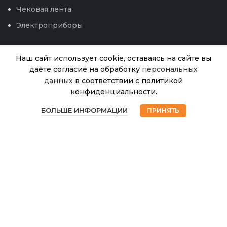
Чековая лента
Электроприборы
Наш сайт использует cookie, оставаясь на сайте вы
Щепа
даёте согласие на обработку
персональных
«Домашний
данных
в соответствии с политикой
Сундук»
для
конфиденциальности.
копчения
В
0
65.00
₽
наличии
САЛА с
БОЛЬШЕ ИНФОРМАЦИИ
ПРИНЯТЬ
Магазин
Избранное
Корзина
Мой аккаунт
специями
крафт
© 2026
Интернет магазин Успех. ИП Хрипунов Сергей
пакет 200г
Александрович
ИНН 420800180243 / ОГРНИП 304420530300327
(ХС)
Все права защищены.
Персональные данные.
Сайт любезно предоставлен разработчиками
Web-студии
Вячеслава Круговых