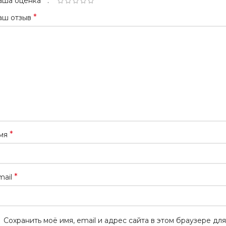
*
аша оценка
*
аш отзыв
*
мя
*
mail
Сохранить моё имя, email и адрес сайта в этом браузере для