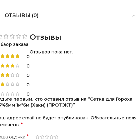
ОТЗЫВЫ (0)
Отзывы
бзор заказа
Отзывов пока нет.
0
0
0
0
0
удьте первым, кто оставил отзыв на “Сетка для Гороха
5*45мм 1м*6м (Хаки) (ПРОТЭКТ)”
аш адрес email не будет опубликован.
Обязательные поля
*
омечены
*
аша оценка