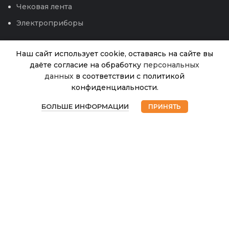
Чековая лента
Электроприборы
Наш сайт использует cookie, оставаясь на сайте вы
даёте согласие на обработку
персональных
данных
в соответствии с политикой
Салат
конфиденциальности.
Смесь
В
0
40.00
₽
наличии
Уикенд
БОЛЬШЕ ИНФОРМАЦИИ
ПРИНЯТЬ
Магазин
Избранное
Корзина
Мой аккаунт
(Аэлита)
© 2026
Интернет магазин Успех. ИП Хрипунов Сергей
Александрович
ИНН 420800180243 / ОГРНИП 304420530300327
Все права защищены.
Персональные данные.
Сайт любезно предоставлен разработчиками
Web-студии
Вячеслава Круговых