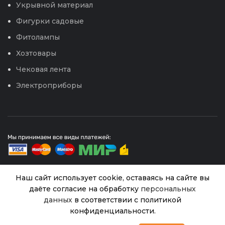
Укрывной материал
Фигурки садовые
Фитолампы
Хозтовары
Чековая лента
Электроприборы
Наш сайт использует cookie, оставаясь на сайте вы
даёте согласие на обработку
персональных
© 2026
Интернет магазин Успех. ИП Хрипунов Сергей
Александрович
Пр.Рукола Рокет
данных
в соответствии с политикой
Нет в
27.00
₽
ИНН 420800180243 / ОГРНИП 304420530300327
наличии
(Гавриш) Металлиз.0,5г
конфиденциальности.
Все права защищены.
Персональные данные.
0