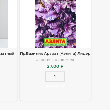
оматный
Пр.Базилик Арарат (Аэлита) Лидер
Пр.Б
ЗЕЛЕНЫЕ КУЛЬТУРЫ
Ы
27.00
₽
В КОРЗИНУ