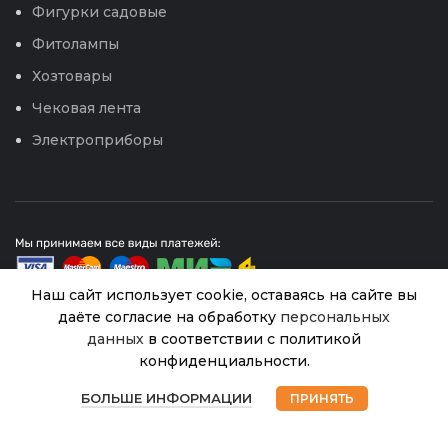
Фигурки садовые
Фитолампы
Хозтовары
Чековая лента
Электроприборы
Наш сайт использует cookie, оставаясь на сайте вы
даёте согласие на обработку
персональных
данных
в соответствии с политикой
© 2026
Интернет магазин Успех. ИП Хрипунов Сергей
Рубин
конфиденциальности.
Александрович
777
В
ИНН 420800180243 / ОГРНИП 304420530300327
0
50 гр
81.00
₽
наличии
Все права защищены.
Персональные данные.
БОЛЬШЕ ИНФОРМАЦИИ
ПРИНЯТЬ
(ФХИ)
Магазин
Избранное
Корзина
Мой аккаунт
30
Сайт любезно предоставлен разработчиками
Web-студии
Вячеслава Круговых