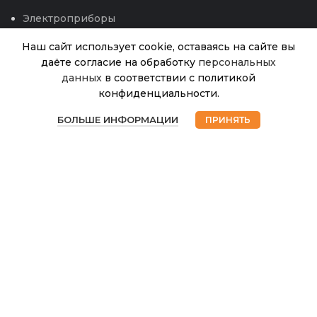
Электроприборы
Наш сайт использует cookie, оставаясь на сайте вы
даёте согласие на обработку
персональных
Томат Рома VF (НК)
данных
в соответствии с политикой
Нет в
59.00
₽
наличии
0,4г
конфиденциальности.
0
БОЛЬШЕ ИНФОРМАЦИИ
ПРИНЯТЬ
Магазин
Избранное
Корзина
Мой аккаунт
© 2026
Интернет магазин Успех. ИП Хрипунов Сергей
Александрович
ИНН 420800180243 / ОГРНИП 304420530300327
Все права защищены.
Персональные данные.
Сайт любезно предоставлен разработчиками
Web-студии
Вячеслава Круговых