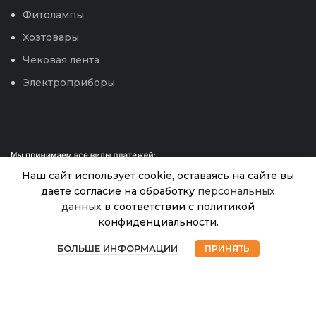
Фитолампы
Хозтовары
Чековая лента
Электроприборы
Наш сайт использует cookie, оставаясь на сайте вы
даёте согласие на обработку
персональных
данных
в соответствии с политикой
Решетка
Заборная 1,5
конфиденциальности.
© 2026
Интернет магазин Успех. ИП Хрипунов Сергей
3
(яч.40х40)
В
0
Александрович
наличии
1,5х10м
БОЛЬШЕ ИНФОРМАЦИИ
ПРИНЯТЬ
850.00
₽
ИНН 420800180243 / ОГРНИП 304420530300327
Магазин
Избранное
Корзина
Мой аккаунт
Эконом
Все права защищены.
Персональные данные.
(Коричневый)
Сайт любезно предоставлен разработчиками
Web-студии
Вячеслава Круговых