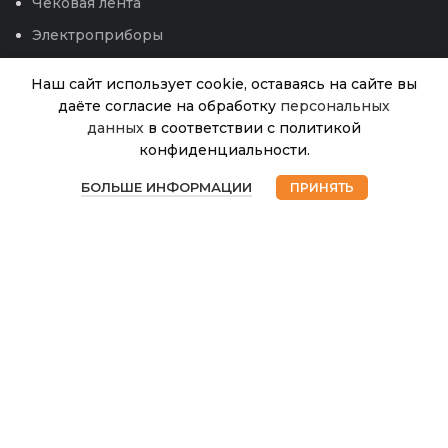
Чековая лента
Электроприборы
Наш сайт использует cookie, оставаясь на сайте вы
даёте согласие на обработку
персональных
данных
в соответствии с политикой
Репа
конфиденциальности.
Красная
В
0
шапочка
38.00
₽
наличии
БОЛЬШЕ ИНФОРМАЦИИ
ПРИНЯТЬ
(Седек)
Магазин
Избранное
Корзина
Мой аккаунт
1г 12,26
© 2026
Интернет магазин Успех. ИП Хрипунов Сергей
Александрович
ИНН 420800180243 / ОГРНИП 304420530300327
Все права защищены.
Персональные данные.
Сайт любезно предоставлен разработчиками
Web-студии
Вячеслава Круговых