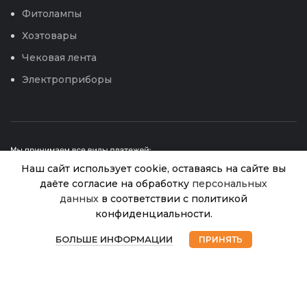
Фитолампы
Хозтовары
Чековая лента
Электроприборы
Наш сайт использует cookie, оставаясь на сайте вы
даёте согласие на обработку
персональных
данных
в соответствии с политикой
конфиденциальности.
Редис
© 2026
Интернет магазин Успех. ИП Хрипунов Сергей
В
0
Королевский
45.00
₽
Александрович
наличии
БОЛЬШЕ ИНФОРМАЦИИ
ПРИНЯТЬ
ИНН 420800180243 / ОГРНИП 304420530300327
финик (PS) 1г
Магазин
Избранное
Корзина
Мой аккаунт
Все права защищены.
Персональные данные.
Сайт любезно предоставлен разработчиками
Web-студии
Вячеслава Круговых