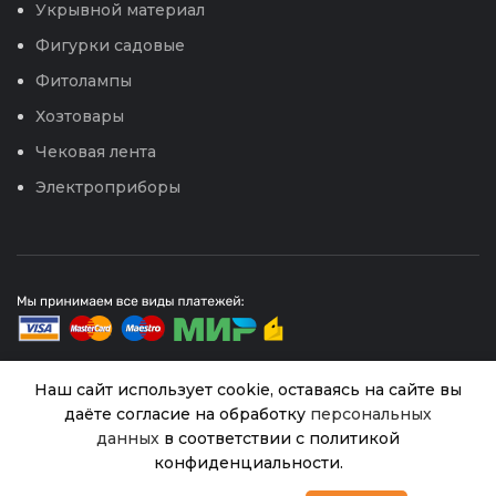
Укрывной материал
Фигурки садовые
Фитолампы
Хозтовары
Чековая лента
Электроприборы
Наш сайт использует cookie, оставаясь на сайте вы
даёте согласие на обработку
персональных
© 2026
Интернет магазин Успех. ИП Хрипунов Сергей
Александрович
данных
в соответствии с политикой
ИНН 420800180243 / ОГРНИП 304420530300327
Редис
конфиденциальности.
Все права защищены.
Персональные данные.
Блондинка
В
0
42.00
₽