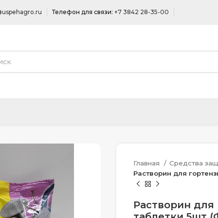
uspehagro.ru
Телефон для связи:
+7 3842 28-35-00
Главная
Средства защ
Растворин для гортенз
Растворин для
таблетки 5шт (Ф