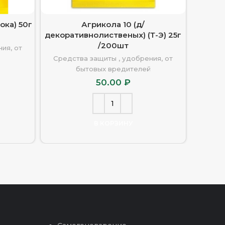
ока) 50г
Агрикола 10 (д/
AVA д
декоративнолиственых) (Т-Э) 25г
комн
/200шт
ия, от
Средс
Средства защиты , удобрения, от
бытовых вредителей
50.00
₽
В КОРЗИНУ