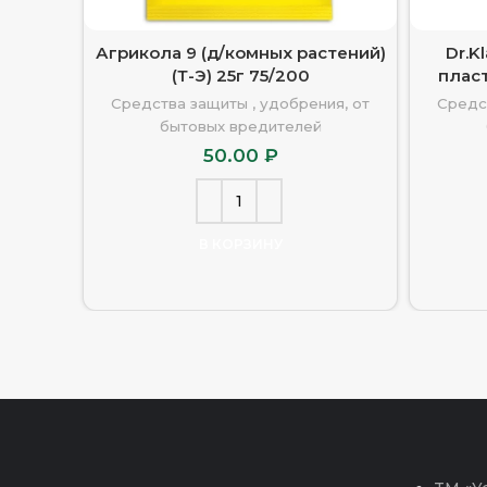
Агрикола 9 (д/комных растений)
Dr.K
(Т-Э) 25г 75/200
плас
Средства защиты , удобрения, от
Средс
бытовых вредителей
50.00
₽
В КОРЗИНУ