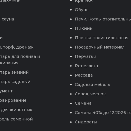
пех» 🆕🔥
Крепеж
Обувь
 сауна
Печи, Котлы отопительн
Пикник
и
Пленка полиэтиленовая
, торф, дренаж
Посадочный материал
тарь для полива и
Перчатки
кивания
Репеллент
тарь зимний
Рассада
тарь садовый
Садовая мебель
умент
Севок, чеснок
рвирование
Семена
 для животных
Семена 40% до 12.2026 г
фель семенной
Сидераты