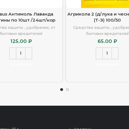
laus Антимоль Лаванда
Агрикола 2 (д/лука и чесн
тины по 10шт /24шт/кор
(Т-Э) 100/50
тва защиты , удобрения, от
Средства защиты , удобрен
бытовых вредителей
бытовых вредителей
125.00
₽
65.00
₽
В КОРЗИНУ
В КОРЗИНУ