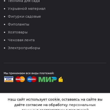
Техника для сада
Укрывной материал
Фигурки садовые
Фитолампы
Хозтовары
Чековая лента
Электроприборы
Наш сайт использует cookie, оставаясь на сайте вы
© 2026
Интернет магазин Успех. ИП Хрипунов Сергей
Александрович
даёте согласие на обработку
персональных
ИНН 420800180243 / ОГРНИП 304420530300327