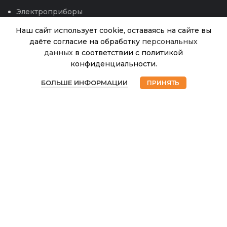
Электроприборы
Наш сайт использует cookie, оставаясь на сайте вы
даёте согласие на обработку
персональных
Пр.Базилик
данных
в соответствии с политикой
Нет в
Карамельный
29.00
₽
наличии
конфиденциальности.
((Сиб.сад) 0,5г
0
БОЛЬШЕ ИНФОРМАЦИИ
ПРИНЯТЬ
Магазин
Избранное
Корзина
Мой аккаунт
© 2026
Интернет магазин Успех. ИП Хрипунов Сергей
Александрович
ИНН 420800180243 / ОГРНИП 304420530300327
Все права защищены.
Персональные данные.
Сайт любезно предоставлен разработчиками
Web-студии
Вячеслава Круговых