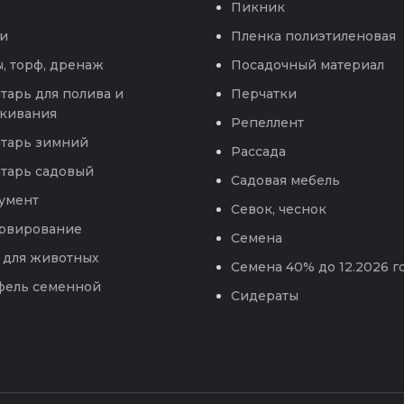
Пикник
и
Пленка полиэтиленовая
, торф, дренаж
Посадочный материал
тарь для полива и
Перчатки
кивания
Репеллент
тарь зимний
Рассада
тарь садовый
Садовая мебель
умент
Севок, чеснок
рвирование
Семена
 для животных
Семена 40% до 12.2026 г
фель семенной
Сидераты