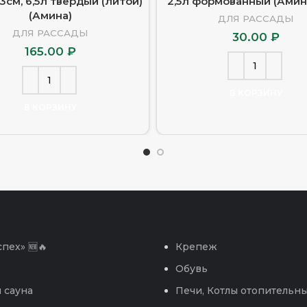
3см, 6,5л твердый (литой)
2,5л формованный (Амин
(Амина)
ДЛЯ РАССАДЫ
ДЛЯ РАССАДЫ
30.00
₽
165.00
₽
В КОРЗИНУ
В КОРЗИНУ
пех» 🆕🔥
Крепеж
Обувь
 сауна
Печи, Котлы отопительн