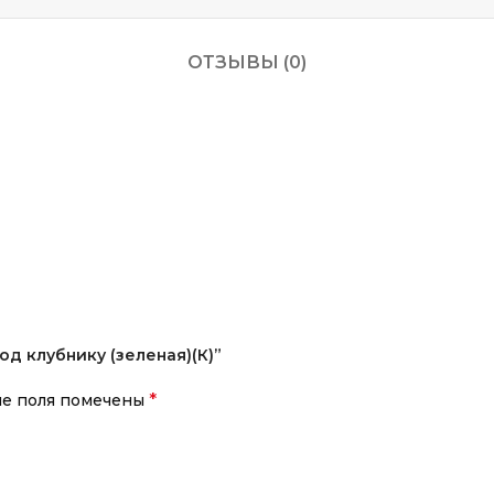
ОТЗЫВЫ (0)
од клубнику (зеленая)(К)”
*
ые поля помечены