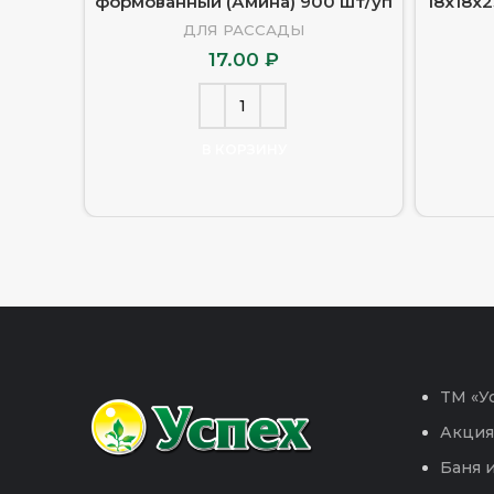
формованный (Амина) 900 шт/уп
18х18х2
ДЛЯ РАССАДЫ
17.00
₽
В КОРЗИНУ
TM «Ус
Акция
Баня и