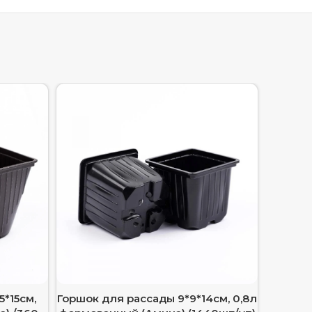
5*15см,
Горшок для рассады 9*9*14см, 0,8л
Горшок 