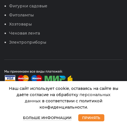
Фигурки садовые
Фитолампы
Хозтовары
Чековая лента
Электроприборы
Наш сайт использует cookie, оставаясь на сайте вы
даёте согласие на обработку
персональных
данных
в соответствии с политикой
© 2026
Интернет магазин Успех. ИП Хрипунов Сергей
Александрович
конфиденциальности.
Цв.Подсолнечник
ИНН 420800180243 / ОГРНИП 304420530300327
В
0
Глориоза Ивнинг
40.00
₽
Все права защищены.
Персональные данные.
наличии
БОЛЬШЕ ИНФОРМАЦИИ
ПРИНЯТЬ
(Гавриш) 0,5г
Магазин
Избранное
Корзина
Мой аккаунт
Сайт любезно предоставлен разработчиками